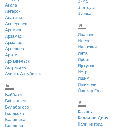
Зима
Анапа
Златоуст
Ангарск
Зуевка
Апатиты
Апшеронск
И
Арамиль
Иваново
Арзамас
Ижевск
Армавир
Иланский
Арсеньев
Инта
Артем
Ирбит
Архангельск
Иркутск
Астрахань
Истра
Ачинск
Ахтубинск
Ишим
Ишимбай
Б
Йошкар-Ола
Байбаки
Байкальск
К
Балабаново
Казань
Балаково
Калач-на-Дону
Балашиха
Калининград
Балашов