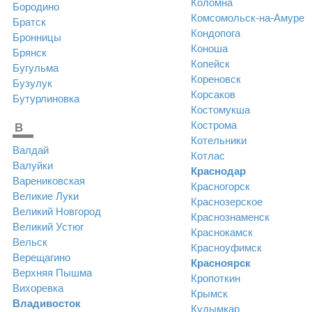
Коломна
Бородино
Комсомольск-на-Амуре
Братск
Кондопога
Бронницы
Коноша
Брянск
Копейск
Бугульма
Кореновск
Бузулук
Корсаков
Бутурлиновка
Костомукша
Кострома
В
Котельники
Валдай
Котлас
Валуйки
Краснодар
Варениковская
Красногорск
Великие Луки
Краснозерское
Великий Новгород
Краснознаменск
Великий Устюг
Краснокамск
Вельск
Красноуфимск
Верещагино
Красноярск
Верхняя Пышма
Кропоткин
Вихоревка
Крымск
Владивосток
Кудымкар