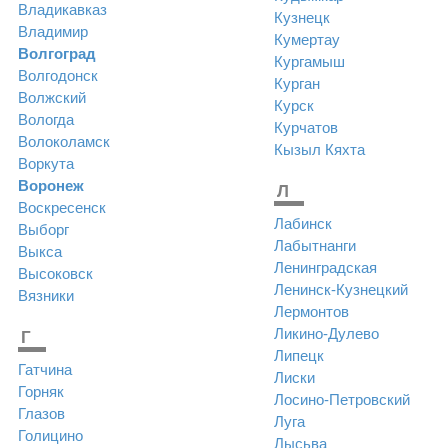
Владикавказ
Кузнецк
Владимир
Кумертау
Волгоград
Кургамыш
Волгодонск
Курган
Волжский
Курск
Вологда
Курчатов
Волоколамск
Кызыл
Кяхта
Воркута
Воронеж
Л
Воскресенск
Лабинск
Выборг
Лабытнанги
Выкса
Ленинградская
Высоковск
Ленинск-Кузнецкий
Вязники
Лермонтов
Ликино-Дулево
Г
Липецк
Гатчина
Лиски
Горняк
Лосино-Петровский
Глазов
Луга
Голицино
Лысьва