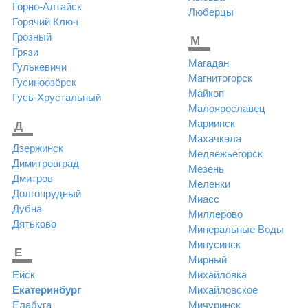
Горно-Алтайск
Люберцы
Горячий Ключ
Грозный
М
Грязи
Магадан
Гулькевичи
Магнитогорск
Гусиноозёрск
Майкоп
Гусь-Хрустальный
Малоярославец
Мариинск
Д
Махачкала
Дзержинск
Медвежьегорск
Димитровград
Мезень
Дмитров
Меленки
Долгопрудный
Миасс
Дубна
Миллерово
Дятьково
Минеральные Воды
Минусинск
Е
Мирный
Ейск
Михайловка
Екатеринбург
Михайловское
Елабуга
Мичуринск