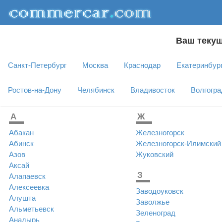
Ваш текущ
Санкт-Петербург
Москва
Краснодар
Екатеринбур
Ростов-на-Дону
Челябинск
Владивосток
Волгогра
A
Ж
Абакан
Железногорск
Абинск
Железногорск-Илимский
Азов
Жуковский
Аксай
З
Алапаевск
Алексеевка
Заводоуковск
Алушта
Заволжье
Альметьевск
Зеленоград
Анадырь