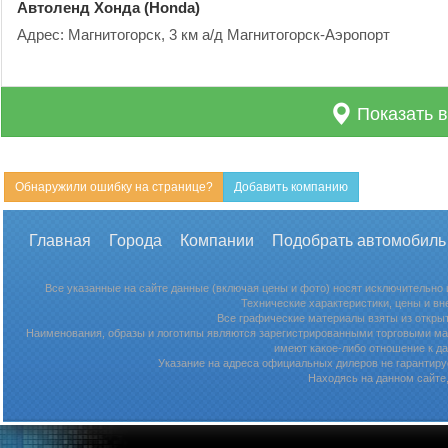
Автоленд Хонда (Honda)
Адрес: Магнитогорск, 3 км а/д Магнитогорск-Аэропорт
Показать в
Обнаружили ошибку на странице?
Добавить компанию
Главная
Города
Компании
Подобрать автомобиль
Все указанные на сайте данные (включая цены и фото) носят исключительно
Технические характеристики, цены и в
Все графические материалы взяты из откры
Наименования, образы и логотипы являются зарегистрированными торговыми мар
имеют какое-либо отношение к д
Указание на адреса официальных дилеров не гарантируе
Находясь на данном сайте