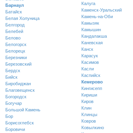
Калуга
Барнаул
Каменск-Уральский
Батайск
Камень-на-Оби
Белая Холуница
Камызяк
Белгород
Камышин
Белебей
Кандалакша
Белово
Каневская
Белогорск
Канск
Белорецк
Карасук
Березники
Касимов
Березовский
Касли
Бердск
Каспийск
Бийск
Кемерово
Биробиджан
Кингисепп
Благовещенск
Кириши
Богородск
Киров
Богучар
Клин
Большой Камень
Клинцы
Бор
Ковров
Борисоглебск
Ковылкино
Боровичи