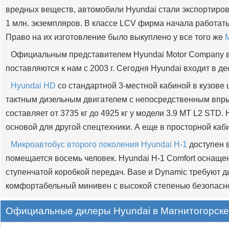
вредных веществ, автомобили Hyundai стали экспортирова
1 млн. экземпляров. В классе LCV фирма начала работать
Право на их изготовление было выкуплено у все того же
M
Официальным представителем Hyundai Motor Company в
поставляются к нам с 2003 г. Сегодня Hyundai входит в 
Hyundai HD
со стандартной 3-местной кабиной в кузове
тактным дизельным двигателем с непосредственным впры
составляет от 3735 кг до 4925 кг у модели 3.9 MT L2 STD.
основой для другой спецтехники. А еще в просторной каб
Микроавтобус второго поколения Hyundai H-1
доступен в
помещается восемь человек. Hyundai H-1 Comfort оснащен
ступенчатой коробкой передач. Base и Dynamic требуют д
комфортабельный минивен с высокой степенью безопасн
Официальные дилеры Hyundai в Магнитогорске