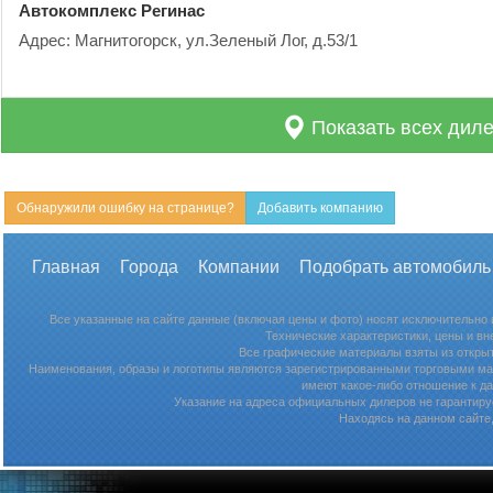
Автокомплекс Регинас
Адрес: Магнитогорск, ул.Зеленый Лог, д.53/1
Показать всех диле
Обнаружили ошибку на странице?
Добавить компанию
Главная
Города
Компании
Подобрать автомобиль
Все указанные на сайте данные (включая цены и фото) носят исключительно
Технические характеристики, цены и в
Все графические материалы взяты из откры
Наименования, образы и логотипы являются зарегистрированными торговыми мар
имеют какое-либо отношение к д
Указание на адреса официальных дилеров не гарантируе
Находясь на данном сайте